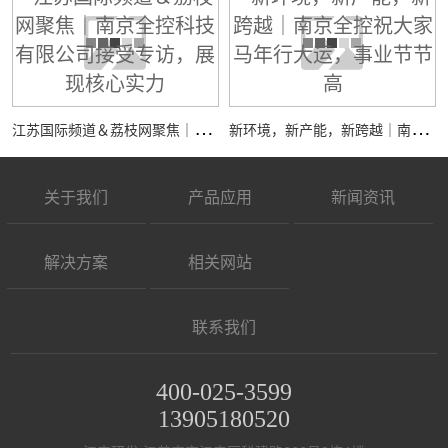
江
苏国际频道＆荔枝网聚焦｜南京全控科技有限公司接受专访，展现核心实力
新
环境，新产能，新跨越｜南京全控祝大家马年行大运，事业节节高
关于我们
产品应用
新闻资讯
解决方案
相关网站
联系我们
400-025-3599
13905180520