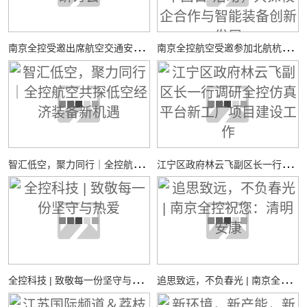
南
京全控受邀出席航空交通安全与适航技术研讨会
南
京全控航空受邀参加北航杭州国际校园“中西日”活动，共探校企合作与智能装备创新发展
智
汇低空，聚力同行｜全控航空共探低空经济装备新机遇
江
宁区政府林云飞副区长一行调研全控仿真平台新工厂项目建设工作
全
控科技 | 致敬每一份坚守与热爱
追
思致远，不负春光 | 南京全控祝您：清明安康