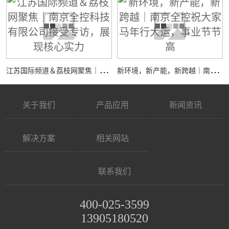
江
苏国际频道＆荔枝网聚焦｜南京全控科技有限公司接受专访，展现核心实力
新
环境，新产能，新跨越｜南京全控祝大家马年行大运，事业节节高
关于我们
产品应用
新闻资讯
解决方案
相关网站
联系我们
400-025-3599
13905180520