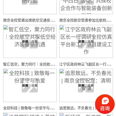
南
京全控受邀出席航空交通安全与适航技术研讨会
南
京全控航空受邀参加北航杭州国际校园“中西日”活动，共探校企合作与智能装备创新发展
智
汇低空，聚力同行｜全控航空共探低空经济装备新机遇
江
宁区政府林云飞副区长一行调研全控仿真平台新工厂项目建设工作
全
控科技 | 致敬每一份坚守与热爱
追
思致远，不负春光 | 南京全控祝您：清明安康