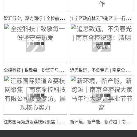
智
汇低空，聚力同行｜全控航空共探低空经济装备新机遇
江
宁区政府林云飞副区长一行调研全控仿真平台新工厂项目建设工作
全
控科技 | 致敬每一份坚守与热爱
追
思致远，不负春光 | 南京全控祝您：清明安康
江
苏国际频道＆荔枝网聚焦｜南京全控科技有限公司接受专访，展现核心实力
新
环境，新产能，新跨越｜南京全控祝大家马年行大运，事业节节高