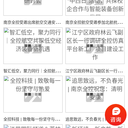
南
京全控受邀出席航空交通安全与适航技术研讨会
南
京全控航空受邀参加北航杭州国际校园“中西日”活动，共探校企合作与智能装备创新发展
智
汇低空，聚力同行｜全控航空共探低空经济装备新机遇
江
宁区政府林云飞副区长一行调研全控仿真平台新工厂项目建设工作
全
控科技 | 致敬每一份坚守与热爱
追
思致远，不负春光 | 南京全控祝您：清明安康