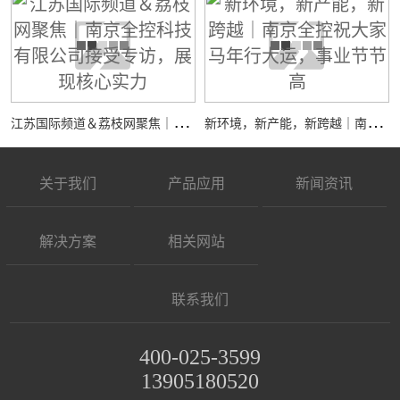
江
苏国际频道＆荔枝网聚焦｜南京全控科技有限公司接受专访，展现核心实力
新
环境，新产能，新跨越｜南京全控祝大家马年行大运，事业节节高
关于我们
产品应用
新闻资讯
解决方案
相关网站
联系我们
400-025-3599
13905180520