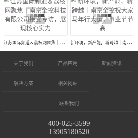
江
苏国际频道＆荔枝网聚焦｜南京全控科技有限公司接受专访，展现核心实力
新
环境，新产能，新跨越｜南京全控祝大家马年行大运，事业节节高
关于我们
产品应用
新闻资讯
解决方案
相关网站
联系我们
400-025-3599
13905180520