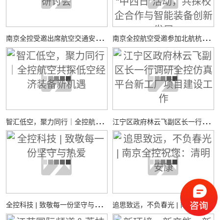
南
京全控受邀出席航空交通安全与适航技术研讨会
南
京全控航空受邀参加北航杭州国际校园“中西日”活动，共探校企合作与智能装备创新发展
智
汇低空，聚力同行｜全控航空共探低空经济装备新机遇
江
宁区政府林云飞副区长一行调研全控仿真平台新工厂项目建设工作
全
控科技 | 致敬每一份坚守与热爱
追
思致远，不负春光 | 南京全控祝您：清明安康