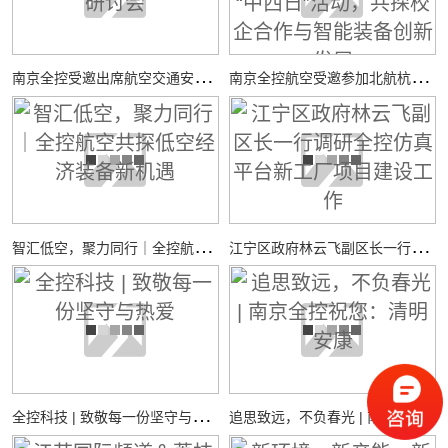
南
京全控受邀出席航空交通安全与适航技术研讨会
南
京全控航空受邀参加北航杭州国际校园“中西日”活动，共探校企合作与智能装备创新发展
智
汇低空，聚力同行｜全控航空共探低空经济装备新机遇
江
宁区政府林云飞副区长一行调研全控仿真平台新工厂项目建设工作
全
控科技 | 致敬每一份坚守与热爱
追
思致远，不负春光 | 南京全控祝您：清明安康