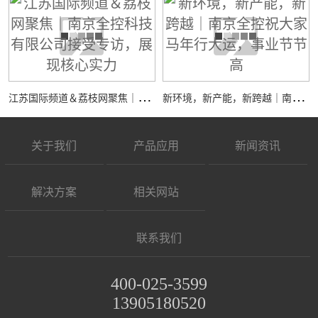
江
苏国际频道＆荔枝网聚焦｜南京全控科技有限公司接受专访，展现核心实力
新
环境，新产能，新跨越｜南京全控祝大家马年行大运，事业节节高
关于我们
产品应用
新闻资讯
解决方案
相关网站
联系我们
400-025-3599
13905180520