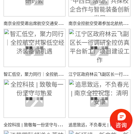
南
京全控受邀出席航空交通安全与适航技术研讨会
南
京全控航空受邀参加北航杭州国际校园“中西日”活动，共探校企合作与智能装备创新发展
智
汇低空，聚力同行｜全控航空共探低空经济装备新机遇
江
宁区政府林云飞副区长一行调研全控仿真平台新工厂项目建设工作
全
控科技 | 致敬每一份坚守与热爱
追
思致远，不负春光 | 南京全控祝您：清明安康