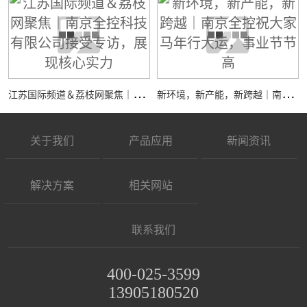
江
苏国际频道＆荔枝网聚焦｜南京全控科技有限公司接受专访，展现核心实力
新
环境，新产能，新跨越｜南京全控祝大家马年行大运，事业节节高
关于我们
产品应用
新闻资讯
解决方案
相关网站
联系我们
400-025-3599
13905180520