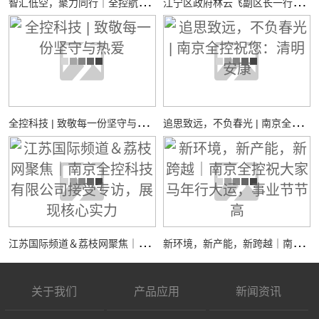
智
汇低空，聚力同行｜全控航空共探低空经济装备新机遇
江
宁区政府林云飞副区长一行调研全控仿真平台新工厂项目建设工作
全
控科技 | 致敬每一份坚守与热爱
追
思致远，不负春光 | 南京全控祝您：清明安康
江
苏国际频道＆荔枝网聚焦｜南京全控科技有限公司接受专访，展现核心实力
新
环境，新产能，新跨越｜南京全控祝大家马年行大运，事业节节高
关于我们
产品应用
新闻资讯