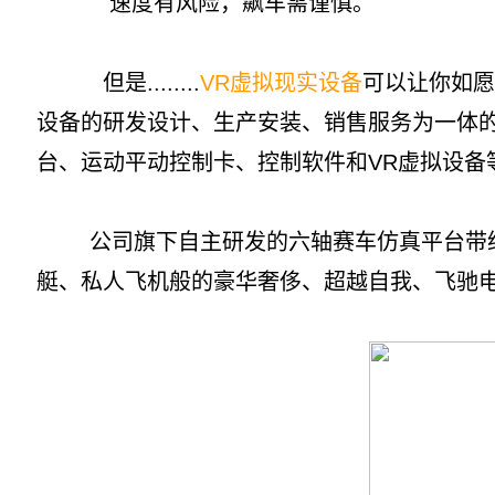
速度有风险，飙车需谨慎。
但是........
VR虚拟现实设备
可以让你如愿
设备的研发设计、生产安装、销售服务为一体的
台、运动平动控制卡、控制软件和VR虚拟设备
公司旗下自主研发的六轴赛车仿真平台带给
艇、私人飞机般的豪华奢侈、超越自我、飞驰