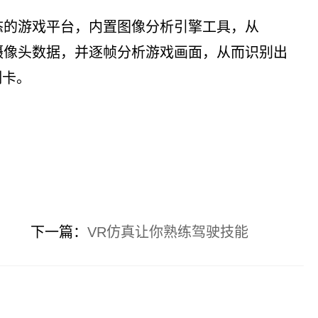
的游戏平台，内置图像分析引擎工具，从
的摄像头数据，并逐帧分析游戏画面，从而识别出
制卡。
下一篇：
VR仿真让你熟练驾驶技能