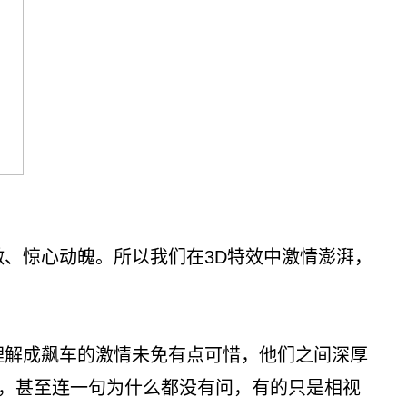
惊心动魄。所以我们在3D特效中激情澎湃，
解成飙车的激情未免有点可惜，他们之间深厚
，甚至连一句为什么都没有问，有的只是相视