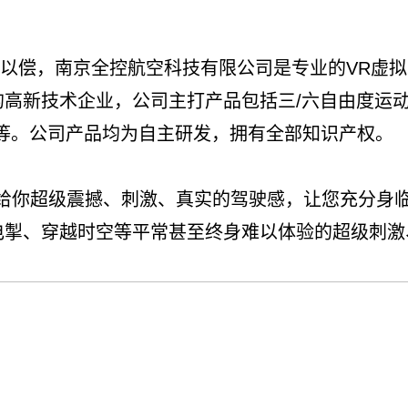
以偿，南京全控航空科技有限公司是专业的VR虚拟现实
高新技术企业，公司主打产品包括三/六自由度运动
等。公司产品均为自主研发，拥有全部知识产权。
你超级震撼、刺激、真实的驾驶感，让您充分身临
电掣、穿越时空等平常甚至终身难以体验的超级刺激