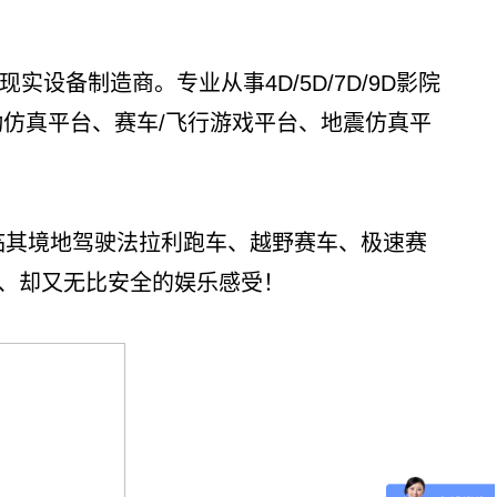
设备制造商。专业从事4D/5D/7D/9D影院
仿真平台、赛车/飞行游戏平台、地震仿真平
其境地驾驶法拉利跑车、越野赛车、极速赛
、却又无比安全的娱乐感受！