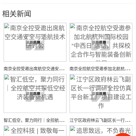
相关新闻
南
京全控受邀出席航空交通安全与适航技术研讨会
南
京全控航空受邀参加北航杭州国际校园“中西日”活动，共探校企合作与智能装备创新发展
智
汇低空，聚力同行｜全控航空共探低空经济装备新机遇
江
宁区政府林云飞副区长一行调研全控仿真平台新工厂项目建设工作