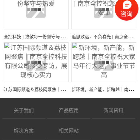
全
控科技 | 致敬每一份坚守与热爱
追
思致远，不负春光 | 南京全控祝您：清明安康
江
苏国际频道＆荔枝网聚焦｜南京全控科技有限公司接受专访，展现核心实力
新
环境，新产能，新跨越｜南京全控祝大家马年行大运，事业节节高
关于我们
产品应用
新闻资讯
解决方案
相关网站