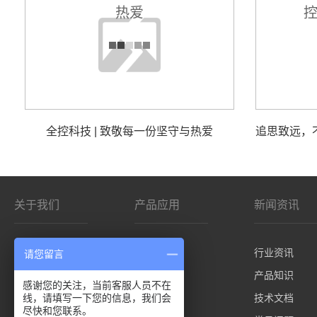
全控科技 | 致敬每一份坚守与热爱
关于我们
产品应用
新闻资讯
公司简介
影院/VR
行业资讯
请您留言
客户分布
仿真平台
产品知识
感谢您的关注，当前客服人员不在
线，请填写一下您的信息，我们会
控制板卡
技术文档
尽快和您联系。