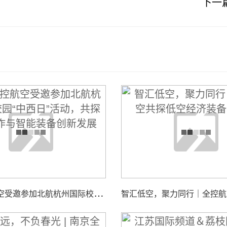
下一
南
京全控航空受邀参加北航杭州国际校园“中西日”活动，共探校企合作与智能装备创新发展