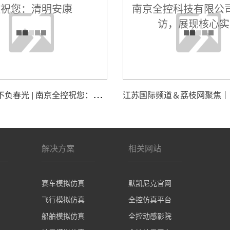
追
思致远，不负春光 | 南京全控祝您：清明安康
解决方案
相关网站
赛车模拟仿真
默凯尼克官网
飞行模拟仿真
全控仿真平台
船舶模拟仿真
全控动感影院