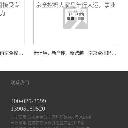
江
苏国际频道＆荔枝网聚焦｜南京全控科技有限公司接受专访，展现核心实力
新
环境，新产能，新跨越｜南京全控祝大家马年行大运，事业节节高
联系我们
400-025-3599
13905180520
江宁研发:江苏南京江宁区科建路666号9栋4楼
高淳基地:江苏南京高淳开发区花山路15号