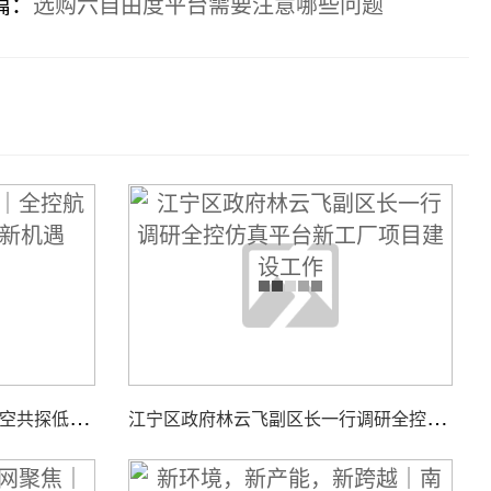
篇：
选购六自由度平台需要注意哪些问题
智
汇低空，聚力同行｜全控航空共探低空经济装备新机遇
江
宁区政府林云飞副区长一行调研全控仿真平台新工厂项目建设工作