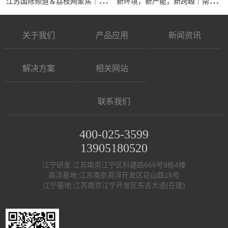
江
苏国际频道＆荔枝网聚焦｜南京全控科技有限公司接受专访，展现核心实力
新
环境，新产能，新跨越｜南京全控祝大家马年行大运，事业节节高
关于我们
产品应用
新闻资讯
解决方案
相关网站
联系我们
400-025-3599
13905180520
江宁研发:江苏南京江宁区科建路666号9栋4楼
高淳基地:江苏南京高淳开发区花山路15号
江宁基地:江苏南京江宁开发区东吉大道(在建)