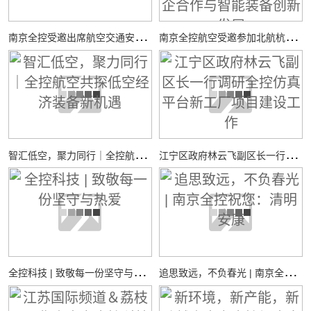
南
京全控受邀出席航空交通安全与适航技术研讨会
南
京全控航空受邀参加北航杭州国际校园“中西日”活动，共探校企合作与智能装备创新发展
智
汇低空，聚力同行｜全控航空共探低空经济装备新机遇
江
宁区政府林云飞副区长一行调研全控仿真平台新工厂项目建设工作
全
控科技 | 致敬每一份坚守与热爱
追
思致远，不负春光 | 南京全控祝您：清明安康