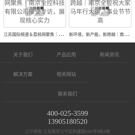
江
苏国际频道＆荔枝网聚焦｜南京全控科技有限公司接受专访，展现核心实力
新
环境，新产能，新跨越｜南京全控祝大家马年行大运，事业节节高
关于我们
产品应用
新闻资讯
解决方案
相关网站
联系我们
400-025-3599
13905180520
江宁研发:江苏南京江宁区科建路666号9栋4楼