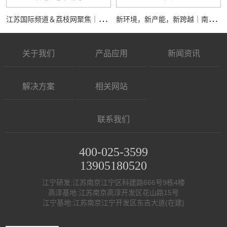
江
苏国际频道＆荔枝网聚焦｜南京全控科技有限公司接受专访，展现核心实力
新
环境，新产能，新跨越｜南京全控祝大家马年行大运，事业节节高
关于我们
产品应用
新闻资讯
解决方案
相关网站
联系我们
400-025-3599
13905180520
江宁研发:江苏南京江宁区科建路666号9栋4楼
高淳基地:江苏南京高淳开发区花山路15号
江宁基地:江苏南京江宁开发区东吉大道(在建)