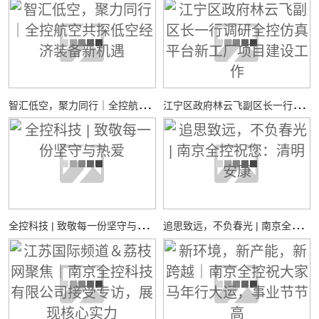
智
汇低空，聚力同行｜全控航空共探低空经济装备新机遇
江
宁区政府林云飞副区长一行调研全控仿真平台新工厂项目建设工作
全
控科技 | 致敬每一份坚守与热爱
追
思致远，不负春光 | 南京全控祝您：清明安康