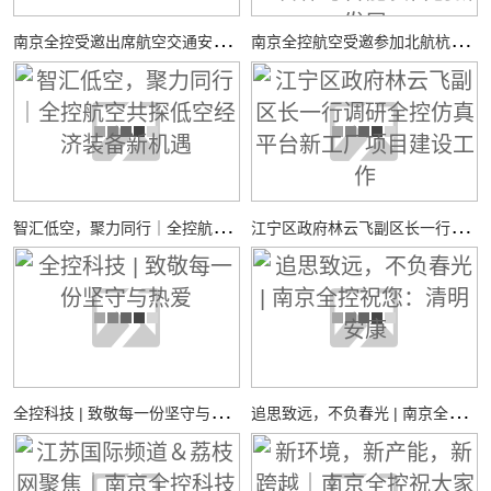
南
京全控受邀出席航空交通安全与适航技术研讨会
南
京全控航空受邀参加北航杭州国际校园“中西日”活动，共探校企合作与智能装备创新发展
智
汇低空，聚力同行｜全控航空共探低空经济装备新机遇
江
宁区政府林云飞副区长一行调研全控仿真平台新工厂项目建设工作
全
控科技 | 致敬每一份坚守与热爱
追
思致远，不负春光 | 南京全控祝您：清明安康