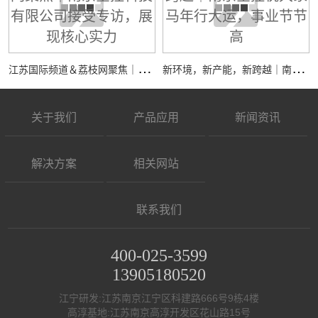
江
苏国际频道＆荔枝网聚焦｜南京全控科技有限公司接受专访，展现核心实力
新
环境，新产能，新跨越｜南京全控祝大家马年行大运，事业节节高
关于我们
产品应用
新闻资讯
解决方案
相关网站
联系我们
400-025-3599
13905180520
江宁研发:江苏南京江宁区科建路666号9栋4楼
高淳基地:江苏南京高淳开发区花山路15号