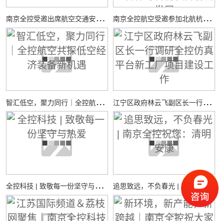
南
京全控受邀出席航空交通安全与适航技术研讨会
南
京全控航空受邀参加北航杭州国际校园“中西日”活动，共探校企合作与智能装备创新发展
智
汇低空，聚力同行｜全控航空共探低空经济装备新机遇
江
宁区政府林云飞副区长一行调研全控仿真平台新工厂项目建设工作
全
控科技 | 致敬每一份坚守与热爱
追
思致远，不负春光 | 南京全控祝您：清明安康