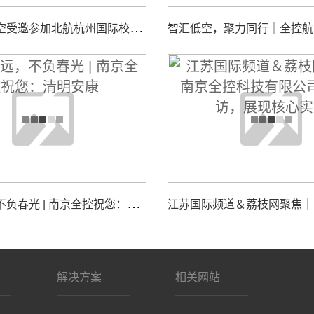
南
京全控航空受邀参加北航杭州国际校园“中西日”活动，共探校企合作与智能装备创新发展
追
思致远，不负春光 | 南京全控祝您：清明安康
解决方案
相关网站