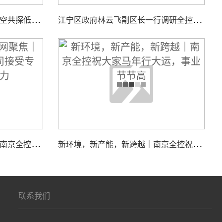
智
汇低空，聚力同行｜全控航空共探低空经济装备新机遇
江
宁区政府林云飞副区长一行调研全控仿真平台新工厂项目建设工作
江
苏国际频道＆荔枝网聚焦｜南京全控科技有限公司接受专访，展现核心实力
新
环境，新产能，新跨越｜南京全控祝大家马年行大运，事业节节高
联系我们