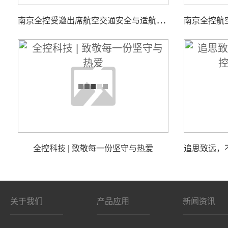
南
京全控受邀出席航空交通安全与适航技术研讨会
全控科技 | 致敬每一份坚守与热爱
关于我们
产品应用
新闻资讯