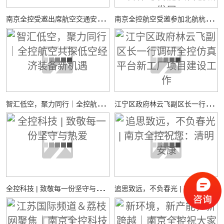
南
京全控受邀出席航空交通安全与适航技术研讨会
南
京全控航空受邀参加北航杭州国际校园“中西日”活动，共探校企合作与智能装备创新发展
智
汇低空，聚力同行｜全控航空共探低空经济装备新机遇
江
宁区政府林云飞副区长一行调研全控仿真平台新工厂项目建设工作
全
控科技 | 致敬每一份坚守与热爱
追
思致远，不负春光 | 南京全控祝您：清明安康