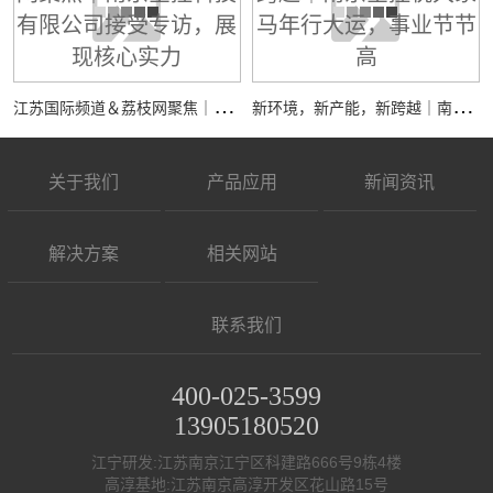
江
苏国际频道＆荔枝网聚焦｜南京全控科技有限公司接受专访，展现核心实力
新
环境，新产能，新跨越｜南京全控祝大家马年行大运，事业节节高
关于我们
产品应用
新闻资讯
解决方案
相关网站
联系我们
400-025-3599
13905180520
江宁研发:江苏南京江宁区科建路666号9栋4楼
高淳基地:江苏南京高淳开发区花山路15号