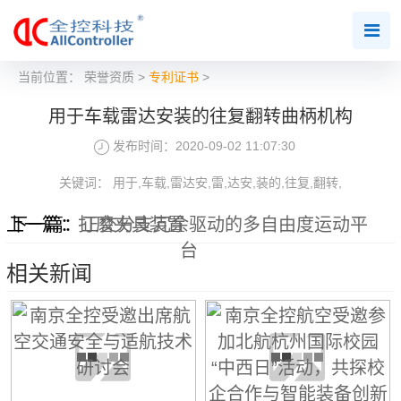
当前位置：
荣誉资质
>
专利证书
>
用于车载雷达安装的往复翻转曲柄机构
发布时间：2020-09-02 11:07:30
关键词： 用于,车载,雷达安,雷,达安,装的,往复,翻转,
上一篇：
下一篇：
打磨夹具装置
正交分支冗余驱动的多自由度运动平
台
相关新闻