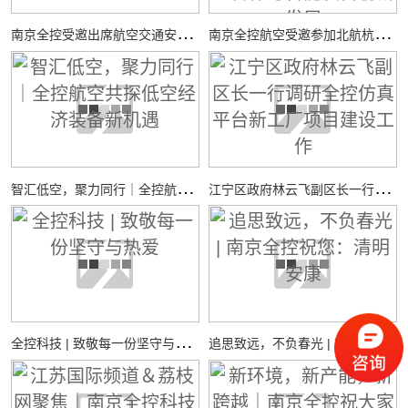
南
京全控受邀出席航空交通安全与适航技术研讨会
南
京全控航空受邀参加北航杭州国际校园“中西日”活动，共探校企合作与智能装备创新发展
智
汇低空，聚力同行｜全控航空共探低空经济装备新机遇
江
宁区政府林云飞副区长一行调研全控仿真平台新工厂项目建设工作
全
控科技 | 致敬每一份坚守与热爱
追
思致远，不负春光 | 南京全控祝您：清明安康