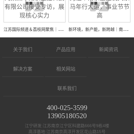
江
苏国际频道＆荔枝网聚焦｜南京全控科技有限公司接受专访，展现核心实力
新
环境，新产能，新跨越｜南京全控祝大家马年行大运，事业节节高
关于我们
产品应用
新闻资讯
解决方案
相关网站
联系我们
400-025-3599
13905180520
江宁研发:江苏南京江宁区科建路666号9栋4楼
高淳基地:江苏南京高淳开发区花山路15号