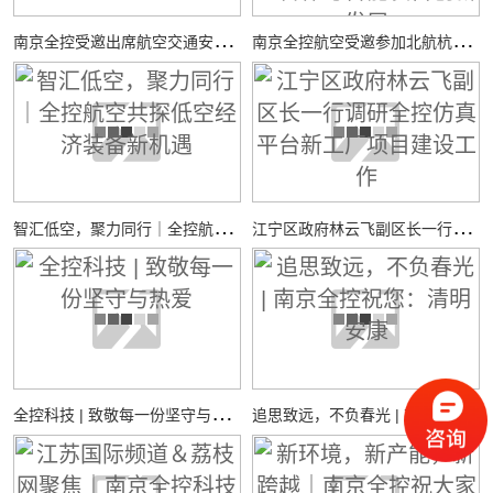
南
京全控受邀出席航空交通安全与适航技术研讨会
南
京全控航空受邀参加北航杭州国际校园“中西日”活动，共探校企合作与智能装备创新发展
智
汇低空，聚力同行｜全控航空共探低空经济装备新机遇
江
宁区政府林云飞副区长一行调研全控仿真平台新工厂项目建设工作
全
控科技 | 致敬每一份坚守与热爱
追
思致远，不负春光 | 南京全控祝您：清明安康