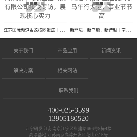
江
苏国际频道＆荔枝网聚焦｜南京全控科技有限公司接受专访，展现核心实力
新
环境，新产能，新跨越｜南京全控祝大家马年行大运，事业节节高
关于我们
产品应用
新闻资讯
解决方案
相关网站
联系我们
400-025-3599
13905180520
江宁研发:江苏南京江宁区科建路666号9栋4楼
高淳基地:江苏南京高淳开发区花山路15号