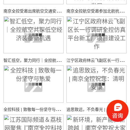
南
京全控受邀出席航空交通安全与适航技术研讨会
南
京全控航空受邀参加北航杭州国际校园“中西日”活动，共探校企合作与智能装备创新发展
智
汇低空，聚力同行｜全控航空共探低空经济装备新机遇
江
宁区政府林云飞副区长一行调研全控仿真平台新工厂项目建设工作
全
控科技 | 致敬每一份坚守与热爱
追
思致远，不负春光 | 南京全控祝您：清明安康