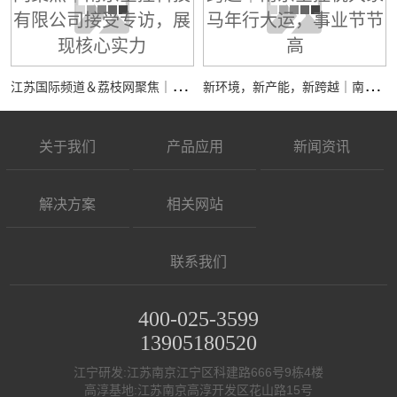
江
苏国际频道＆荔枝网聚焦｜南京全控科技有限公司接受专访，展现核心实力
新
环境，新产能，新跨越｜南京全控祝大家马年行大运，事业节节高
关于我们
产品应用
新闻资讯
解决方案
相关网站
联系我们
400-025-3599
13905180520
江宁研发:江苏南京江宁区科建路666号9栋4楼
高淳基地:江苏南京高淳开发区花山路15号