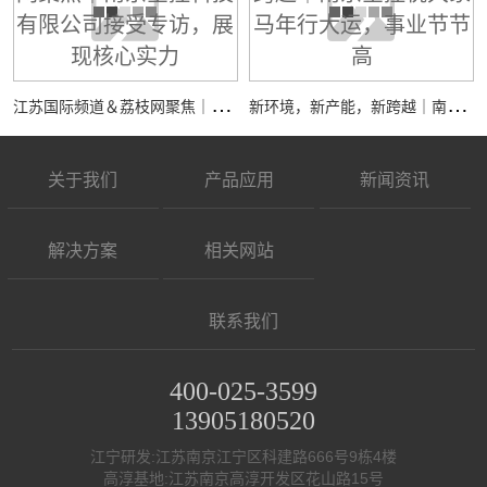
江
苏国际频道＆荔枝网聚焦｜南京全控科技有限公司接受专访，展现核心实力
新
环境，新产能，新跨越｜南京全控祝大家马年行大运，事业节节高
关于我们
产品应用
新闻资讯
解决方案
相关网站
联系我们
400-025-3599
13905180520
江宁研发:江苏南京江宁区科建路666号9栋4楼
高淳基地:江苏南京高淳开发区花山路15号