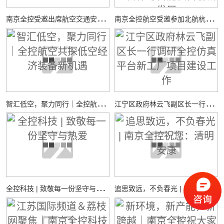
南
京全控受邀出席航空交通安全与适航技术研讨会
南
京全控航空受邀参加北航杭州国际校园“中西日”活动，共探校企合作与智能装备创新发展
智
汇低空，聚力同行｜全控航空共探低空经济装备新机遇
江
宁区政府林云飞副区长一行调研全控仿真平台新工厂项目建设工作
全
控科技 | 致敬每一份坚守与热爱
追
思致远，不负春光 | 南京全控祝您：清明安康