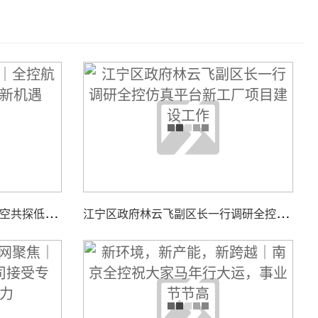
智
汇低空，聚力同行｜全控航空共探低空经济装备新机遇
江
宁区政府林云飞副区长一行调研全控仿真平台新工厂项目建设工作