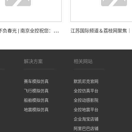
追
思致远，不负春光 | 南京全控祝您：清明安康
解决方案
相关网站
赛车模拟仿真
默凯尼克官网
飞行模拟仿真
全控仿真平台
船舶模拟仿真
全控动感影院
地震模拟仿真
全控地震平台
企业淘宝店铺
阿里巴巴店铺