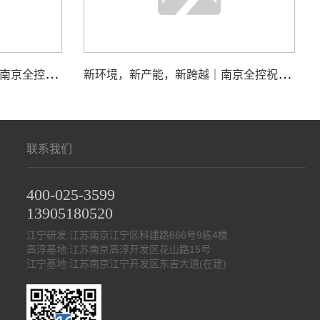
江
苏国际频道＆荔枝网聚焦｜南京全控科技有限公司接受专访，展现核心实力
新
环境，新产能，新跨越｜南京全控祝大家马年行大运，事业节节高
联系我们
400-025-3599
13905180520
江宁研发:江苏南京江宁区科建路666号9栋4楼
高淳基地:江苏南京高淳开发区花山路15号
江宁基地:江苏南京江宁开发区东吉大道(在建)