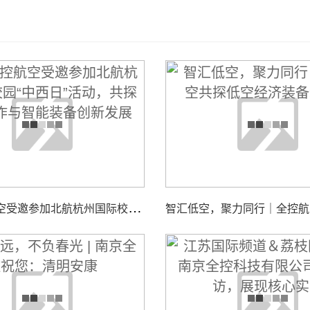
南
京全控航空受邀参加北航杭州国际校园“中西日”活动，共探校企合作与智能装备创新发展