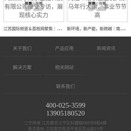
江
苏国际频道＆荔枝网聚焦｜南京全控科技有限公司接受专访，展现核心实力
新
环境，新产能，新跨越｜南京全控祝大家马年行大运，事业节节高
关于我们
产品应用
新闻资讯
解决方案
相关网站
联系我们
400-025-3599
13905180520
江宁研发:江苏南京江宁区科建路666号9栋4楼
高淳基地:江苏南京高淳开发区花山路15号