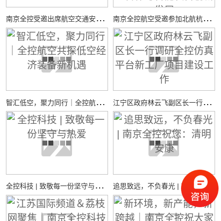
南
京全控受邀出席航空交通安全与适航技术研讨会
南
京全控航空受邀参加北航杭州国际校园“中西日”活动，共探校企合作与智能装备创新发展
智
汇低空，聚力同行｜全控航空共探低空经济装备新机遇
江
宁区政府林云飞副区长一行调研全控仿真平台新工厂项目建设工作
全
控科技 | 致敬每一份坚守与热爱
追
思致远，不负春光 | 南京全控祝您：清明安康