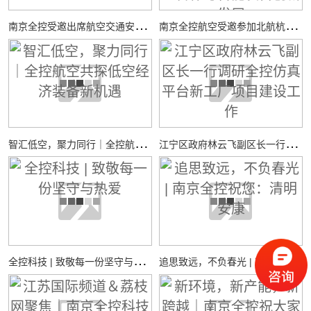
南
京全控受邀出席航空交通安全与适航技术研讨会
南
京全控航空受邀参加北航杭州国际校园“中西日”活动，共探校企合作与智能装备创新发展
智
汇低空，聚力同行｜全控航空共探低空经济装备新机遇
江
宁区政府林云飞副区长一行调研全控仿真平台新工厂项目建设工作
全
控科技 | 致敬每一份坚守与热爱
追
思致远，不负春光 | 南京全控祝您：清明安康