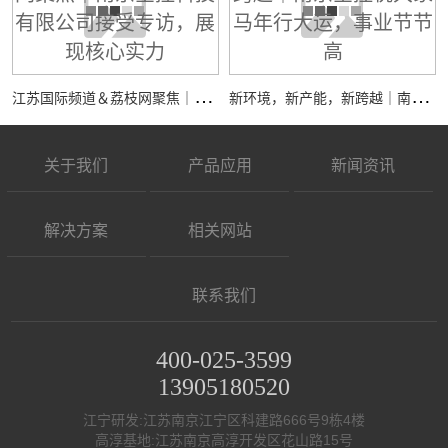
江
苏国际频道＆荔枝网聚焦｜南京全控科技有限公司接受专访，展现核心实力
新
环境，新产能，新跨越｜南京全控祝大家马年行大运，事业节节高
关于我们
产品应用
新闻资讯
解决方案
相关网站
联系我们
400-025-3599
13905180520
江宁研发:江苏南京江宁区科建路666号9栋4楼
高淳基地:江苏南京高淳开发区花山路15号