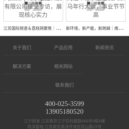
江
苏国际频道＆荔枝网聚焦｜南京全控科技有限公司接受专访，展现核心实力
新
环境，新产能，新跨越｜南京全控祝大家马年行大运，事业节节高
关于我们
产品应用
新闻资讯
解决方案
相关网站
联系我们
400-025-3599
13905180520
江宁研发:江苏南京江宁区科建路666号9栋4楼
高淳基地:江苏南京高淳开发区花山路15号