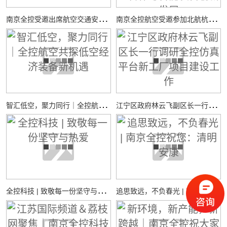
南
京全控受邀出席航空交通安全与适航技术研讨会
南
京全控航空受邀参加北航杭州国际校园“中西日”活动，共探校企合作与智能装备创新发展
智
汇低空，聚力同行｜全控航空共探低空经济装备新机遇
江
宁区政府林云飞副区长一行调研全控仿真平台新工厂项目建设工作
全
控科技 | 致敬每一份坚守与热爱
追
思致远，不负春光 | 南京全控祝您：清明安康