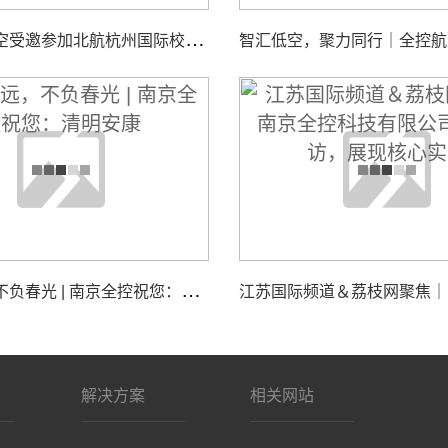
南
京全控航空受邀参加北航杭州国际校园“中西日”活动，共探校企合作与智能装备创新发展
追
思致远，不负春光 | 南京全控祝您：清明安康
解决方案
相关网站