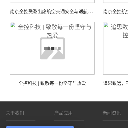
南
京全控受邀出席航空交通安全与适航技术研讨会
全控科技 | 致敬每一份坚守与热爱
关于我们
产品应用
新闻资讯