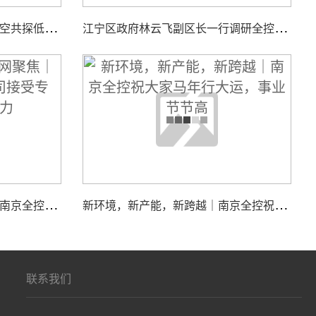
智
汇低空，聚力同行｜全控航空共探低空经济装备新机遇
江
宁区政府林云飞副区长一行调研全控仿真平台新工厂项目建设工作
江
苏国际频道＆荔枝网聚焦｜南京全控科技有限公司接受专访，展现核心实力
新
环境，新产能，新跨越｜南京全控祝大家马年行大运，事业节节高
联系我们