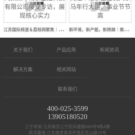
江
苏国际频道＆荔枝网聚焦｜南京全控科技有限公司接受专访，展现核心实力
新
环境，新产能，新跨越｜南京全控祝大家马年行大运，事业节节高
关于我们
产品应用
新闻资讯
解决方案
相关网站
联系我们
400-025-3599
13905180520
江宁研发:江苏南京江宁区科建路666号9栋4楼
高淳基地:江苏南京高淳开发区花山路15号