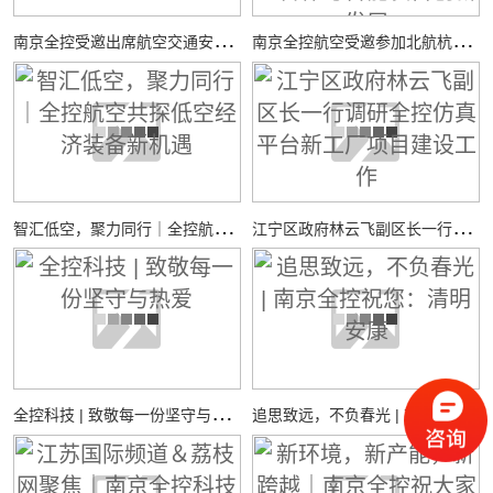
南
京全控受邀出席航空交通安全与适航技术研讨会
南
京全控航空受邀参加北航杭州国际校园“中西日”活动，共探校企合作与智能装备创新发展
智
汇低空，聚力同行｜全控航空共探低空经济装备新机遇
江
宁区政府林云飞副区长一行调研全控仿真平台新工厂项目建设工作
全
控科技 | 致敬每一份坚守与热爱
追
思致远，不负春光 | 南京全控祝您：清明安康