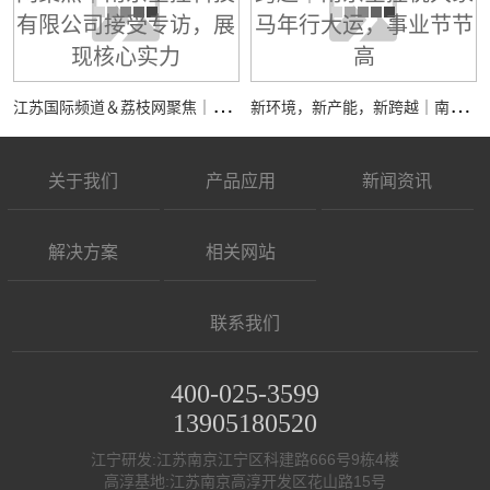
江
苏国际频道＆荔枝网聚焦｜南京全控科技有限公司接受专访，展现核心实力
新
环境，新产能，新跨越｜南京全控祝大家马年行大运，事业节节高
关于我们
产品应用
新闻资讯
解决方案
相关网站
联系我们
400-025-3599
13905180520
江宁研发:江苏南京江宁区科建路666号9栋4楼
高淳基地:江苏南京高淳开发区花山路15号