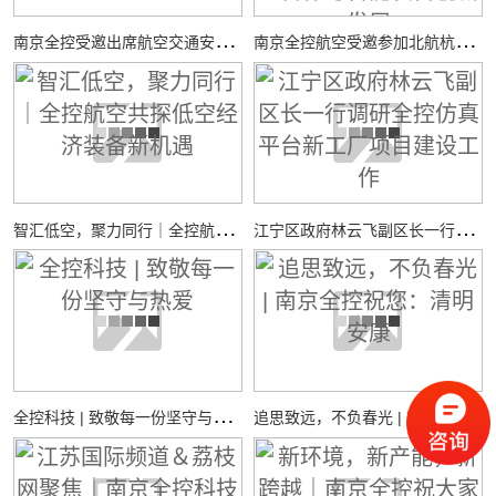
南
京全控受邀出席航空交通安全与适航技术研讨会
南
京全控航空受邀参加北航杭州国际校园“中西日”活动，共探校企合作与智能装备创新发展
智
汇低空，聚力同行｜全控航空共探低空经济装备新机遇
江
宁区政府林云飞副区长一行调研全控仿真平台新工厂项目建设工作
全
控科技 | 致敬每一份坚守与热爱
追
思致远，不负春光 | 南京全控祝您：清明安康