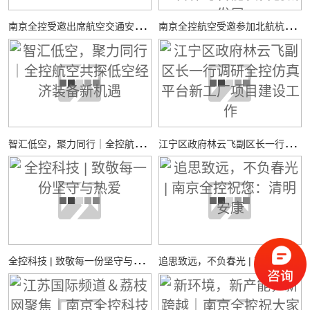
南
京全控受邀出席航空交通安全与适航技术研讨会
南
京全控航空受邀参加北航杭州国际校园“中西日”活动，共探校企合作与智能装备创新发展
智
汇低空，聚力同行｜全控航空共探低空经济装备新机遇
江
宁区政府林云飞副区长一行调研全控仿真平台新工厂项目建设工作
全
控科技 | 致敬每一份坚守与热爱
追
思致远，不负春光 | 南京全控祝您：清明安康