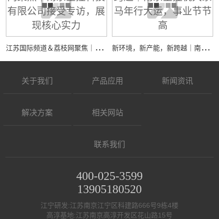
江
苏国际频道＆荔枝网聚焦｜南京全控科技有限公司接受专访，展现核心实力
新
环境，新产能，新跨越｜南京全控祝大家马年行大运，事业节节高
关于我们
产品应用
新闻资讯
解决方案
相关网站
联系我们
400-025-3599
13905180520
江宁研发:江苏南京江宁区科建路666号9栋4楼
高淳基地:江苏南京高淳开发区花山路15号